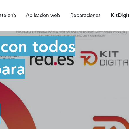
telería
Aplicación web
Reparaciones
KitDigi
con todos
para
.