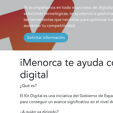
Te acompañamos en todo el proceso de digitali
soluciones tecnológicas, te ayudamos a gestion
las herramientas que necesitas para optimizar tu
aumentar tu competitividad.
Solicitar información
iMenorca te ayuda co
digital
¿Qué es?
El Kit Digital es una iniciativa del Gobierno de E
para conseguir un avance significativo en el nivel d
¿A quién va dirigido?