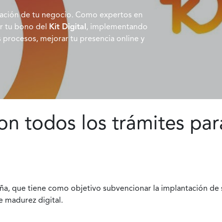
zación de tu negocio. Como expertos en
ar tu bono del
Kit Digital
, implementando
s procesos, mejorar tu presencia online y
n todos los trámites para
spaña, que tiene como objetivo subvencionar la implantación de
e madurez digital.