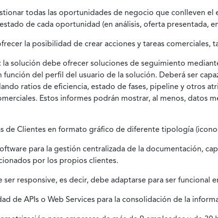
tionar todas las oportunidades de negocio que conlleven el en
stado de cada oportunidad (en análisis, oferta presentada, en
ofrecer la posibilidad de crear acciones y tareas comerciales
 la solución debe ofrecer soluciones de seguimiento mediante 
 función del perfil del usuario de la solución. Deberá ser cap
ando ratios de eficiencia, estado de fases, pipeline y otros a
ses comerciales. Estos informes podrán mostrar, al menos, dato
tas de Clientes en formato gráfico de diferente tipología (icon
software para la gestión centralizada de la documentación, ca
cionados por los propios clientes.
e ser responsive, es decir, debe adaptarse para ser funcional e
idad de APIs o Web Services para la consolidación de la inform