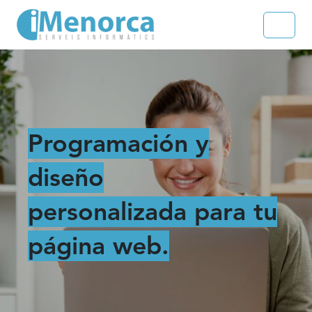
Skip to content
Skip to footer
Menu
Programación y
diseño
personalizada para tu
página web.