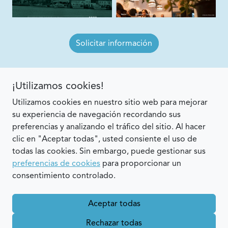
Solicitar información
¡Utilizamos cookies!
Utilizamos cookies en nuestro sitio web para mejorar
Contacto
su experiencia de navegación recordando sus
629 63 63 07 - 971 48 31 03
preferencias y analizando el tráfico del sitio. Al hacer
info@imenorca.info
clic en "Aceptar todas", usted consiente el uso de
todas las cookies. Sin embargo, puede gestionar sus
Ubicación
preferencias de cookies
para proporcionar un
consentimiento controlado.
C/Nostra Senyora Consolació, 8A Local Baixos
07760 - Ciutadella de Menorca, Islas Baleares, España
Aceptar todas
Horario
Rechazar todas