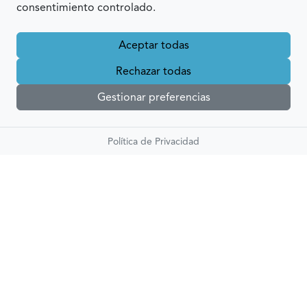
consentimiento controlado.
Aceptar todas
Rechazar todas
Gestionar preferencias
Política de Privacidad
¿Por qué iMenorca?
11
200
+
11
+
200
años de
aplicaciones
experiencia
creadas