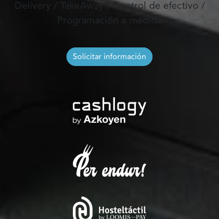
Delivery / TakeAway / Control de efectivo /
Programación a medida
Solicitar información